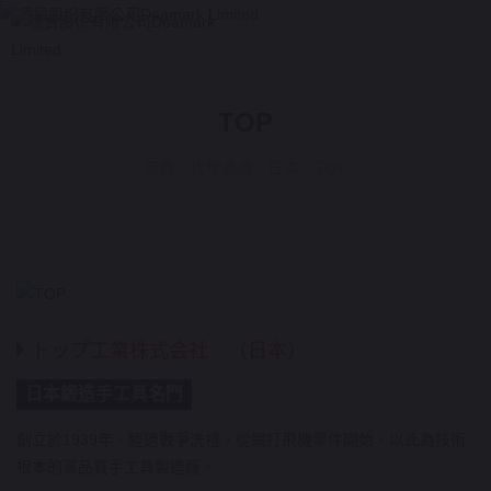
TOP
首頁
/
代理品牌
/
日本
/
TOP
トップ工業株式会社 （日本）
日本鍛造手工具名門
創立於1939年，經過戰爭洗禮，從鍛打飛機零件開始，以此為技術
根本的高品質手工具製造廠。