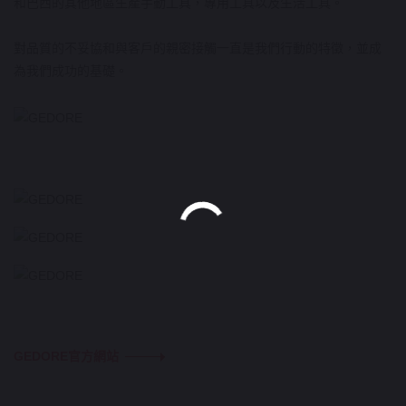
和巴西的其他地區生產手動工具，專用工具以及生活工具。
對品質的不妥協和與客戶的親密接觸一直是我們行動的特徵，並成
為我們成功的基礎。
GEDORE官方網站